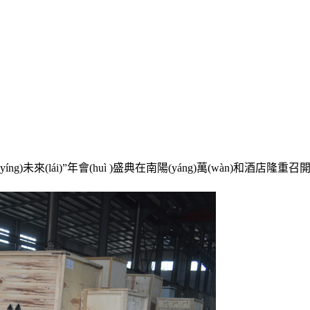
未來(lái)”年會(huì )盛典在南陽(yáng)萬(wàn)和酒店隆重召開(