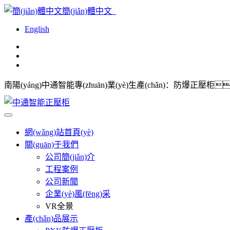
簡(jiǎn)體中文
English
南陽(yáng)中通智能專(zhuān)業(yè)生產(chǎn)：防爆正壓
網(wǎng)站首頁(yè)
關(guān)于我們
公司簡(jiǎn)介
工程案例
公司新聞
企業(yè)風(fēng)采
VR全景
產(chǎn)品展示