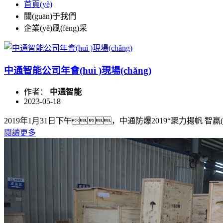
首頁(yè)
關(guān)于我們
企業(yè)風(fēng)采
中通智能公司年會(huì )現場(chǎng)
作者：
中通智能
2023-05-18
2019年1月31日下午，中通防爆2019“聚力揚帆 智贏(yíng)
閱讀更多