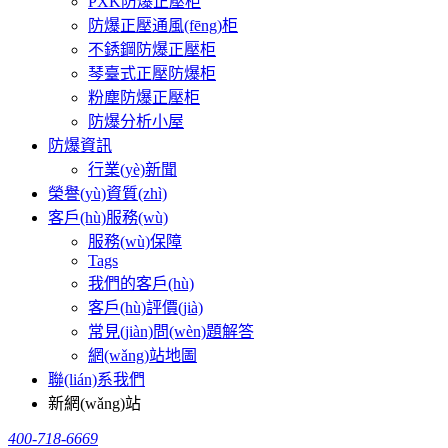
PXK防爆正壓柜
防爆正壓通風(fēng)柜
不銹鋼防爆正壓柜
琴臺式正壓防爆柜
粉塵防爆正壓柜
防爆分析小屋
防爆資訊
行業(yè)新聞
榮譽(yù)資質(zhì)
客戶(hù)服務(wù)
服務(wù)保障
Tags
我們的客戶(hù)
客戶(hù)評價(jià)
常見(jiàn)問(wèn)題解答
網(wǎng)站地圖
聯(lián)系我們
新網(wǎng)站
400-718-6669