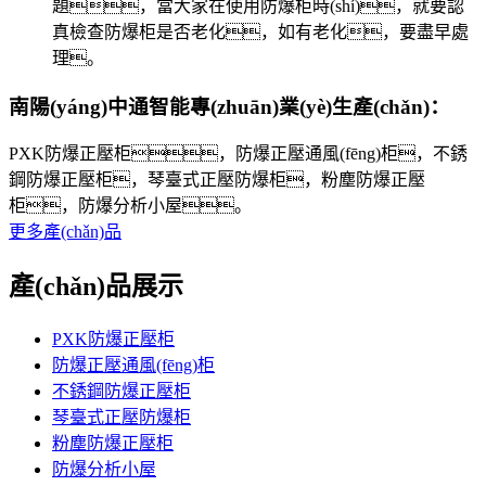
題，當大家在使用防爆柜時(shí)，就要認
真檢查防爆柜是否老化，如有老化，要盡早處
理。
南陽(yáng)中通智能專(zhuān)業(yè)生產(chǎn)：
PXK防爆正壓柜，防爆正壓通風(fēng)柜，不銹
鋼防爆正壓柜，琴臺式正壓防爆柜，粉塵防爆正壓
柜，防爆分析小屋。
更多產(chǎn)品
產(chǎn)品展示
PXK防爆正壓柜
防爆正壓通風(fēng)柜
不銹鋼防爆正壓柜
琴臺式正壓防爆柜
粉塵防爆正壓柜
防爆分析小屋