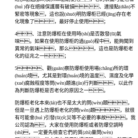
(huì )存在絕緣保護層有破損、連接點(diǎn)不
緊密等現象，這也說(shuō)明防爆柜已經(jīng)存在老
化現象了，最好停止使用；
4、注意防爆柜在使用時(shí)是否散發(fā)氣
味。如果在使用防爆柜的過(guò)程中，能夠聞到
異常的氣味，那么，這也是防爆柜老
化的征兆之一；
5、觀(guān)察防爆柜使用場(chǎng)所的環
(huán)境，尤其是對環(huán)境的溫度、濕度及化學
(xué)腐蝕程度等問(wèn)題進(jìn)行判斷，以此作
為判斷防爆柜是否老化的原因之一。
防爆柜老化本來(lái)也不是太大的問(wèn)題，
但是一旦遇上防爆柜老化的問(wèn)題，就很
有可能會(huì )引發(fā)火災等不必要的事故。我
公司認為，大家在使用防爆柜或者防爆空調時
(shí)，一定要先檢查它們的質(zhì)量問(wèn)