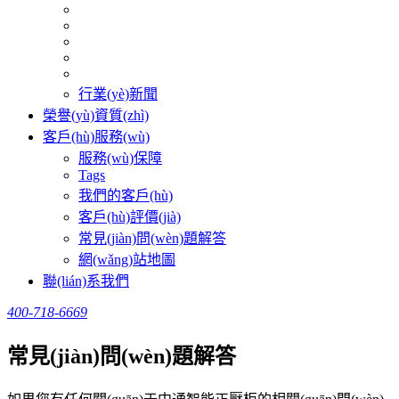
行業(yè)新聞
榮譽(yù)資質(zhì)
客戶(hù)服務(wù)
服務(wù)保障
Tags
我們的客戶(hù)
客戶(hù)評價(jià)
常見(jiàn)問(wèn)題解答
網(wǎng)站地圖
聯(lián)系我們
400-718-6669
常見(jiàn)問(wèn)題解答