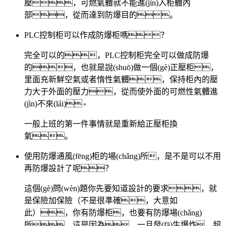
壓，可燃氣體就不能進(jìn)入柜體內
部，從而達到防爆目的。
PLC控制柜可以作成防爆柜嗎？
完全可以的，PLC控制柜完全可以做成防爆
的，也就是說(shuō)做一個(gè)正壓柜，
里面充新鮮空氣或者惰性氣體，保持柜內的壓
力大于外面的壓力，從而使外面的可燃性氣體進
(jìn)不來(lái)。
一般上班的第一件事情就是重新給正壓柜換
氣。
使用防爆通風(fēng)柜的場(chǎng)所，是不是可以不用
再防爆設計了呢？
這個(gè)問(wèn)題你先要知道設計的要求，就
是保險加保險（不是很準確，大意如
此），你有防爆柜，也要有防爆場(chǎng)
所，這是因為，一旦發(fā)生爆炸，超