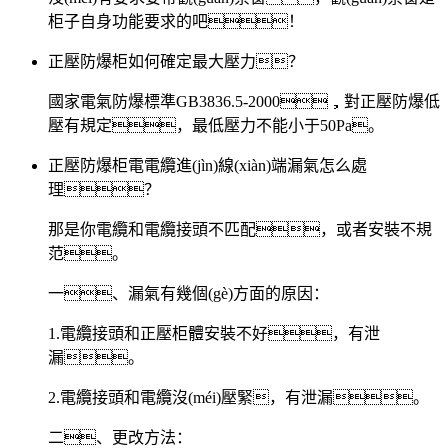
柜子自身功能要求的吧！
正壓防爆柜如何確定最大壓力？
國家電氣防爆標準GB3836.5-2000，對正壓防爆低
壓有規定，最低壓力不能小于50Pa。
正壓防爆柜電電纜進(jìn)線(xiàn)端漏氣怎么處
理？
那是你電纜和電纜接頭不匹配，或者安裝不規
范。
一、漏氣有幾個(gè)方面的原因：
1.電纜接頭和正壓柜體安裝不好，有泄
漏。
2.電纜接頭和電纜沒(méi)壓緊，有泄漏。
二、更改方法：