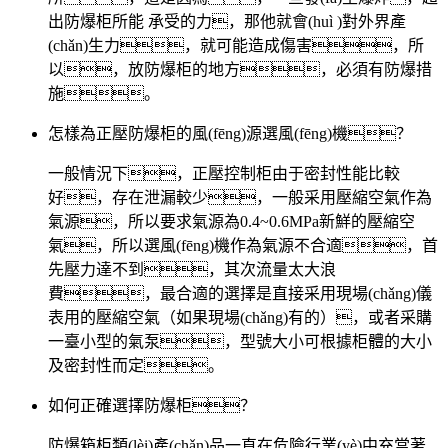
出防爆柜所能 承受的力，那他就會(huì )對外界產
(chǎn)生力，就可能造成傷害，所
以，放防爆柜的地方，必須有防爆措
施。
怎樣為正壓防爆柜的風(fēng)源選風(fēng)機？
一般情況下，正壓控制柜由于密封性能比較
好，存在泄漏較少，一般采用壓縮空氣作為
氣源，所以要求氣源為0.4~0.6MPa新鮮的壓縮空
氣，所以選風(fēng)機作為氣源不合適，首
先壓力達不到，其次流量太大浪
費，最合適的選擇是直接采用現場(chǎng)儀
表用的壓縮空氣（如果現場(chǎng)有的），或者采購
一臺小型的氣泵，型號大小可根據柜體的大小
及密封性而定。
如何正確選擇防爆柜？
防爆箱柜類(lèi)產(chǎn)品一直在危險行業(yè)中充當著