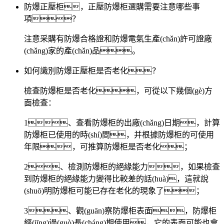
防爆正壓柜，正壓防爆柜選購需要注意哪些事
項？
注意采購有防爆合格證和防爆電氣生產(chǎn)許可證廠
(chǎng)家的產(chǎn)品。
如何識別防爆正壓柜是否老化？
檢查防爆柜是否老化，可從以下幾個(gè)方
面檢查：
1、查看防爆柜的出廠(chǎng)日期，計算
防爆柜已使用的時(shí)間，并根據防爆柜的可使用
年限，可推算防爆柜是否老化；
2、檢測防爆柜的絕緣能力，如果檢查
到防爆柜的絕緣能力變得比較差的話(huà)，這就說
(shuō)明防爆柜可能已存在老化的現象了；
3、觀(guān)察防爆柜表面，防爆柜
經(jīng)過(guò)長(cháng)期使用，它的表面可能也會