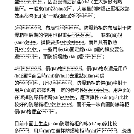
壁，因為設備后部產(chǎn)生大多數的熱
量。一般來(lái)說(shuō)，大容量的防爆正壓柜散熱
效果都會(huì )好一點(diǎn)的；
3、布局性。防爆箱柜的布局對于防
爆箱柜后期的使用也很重要。一般來(lái)說
(shuō)，擋板要多，而且具有散熱
孔，一些用來(lái)固定線(xiàn)纜的鐵皮要包
邊，預防損壞線(xiàn)纜；
4、價(jià)格。價(jià)格永遠是用戶
(hù)選擇商品時(shí)會(huì )去重點(diǎn)考慮
的，所以，防爆箱柜的價(jià)格對于
用戶(hù)的選擇也有一定的參考性。用戶(hù)
在選擇防爆箱柜時(shí)，應選擇性?xún)r(jià)比比
較好的防爆箱柜，而不是一味貪圖防爆箱柜
價(jià)格便宜。
目前市面上生產(chǎn)防爆箱柜的廠(chǎng)家比較
多，用戶(hù)在選擇防爆箱柜時(shí)，應通